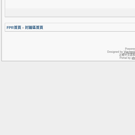
FPR首頁
»
討論區首頁
Powere
Designed by
Vjachesl
正體中文語
Portal by
ph