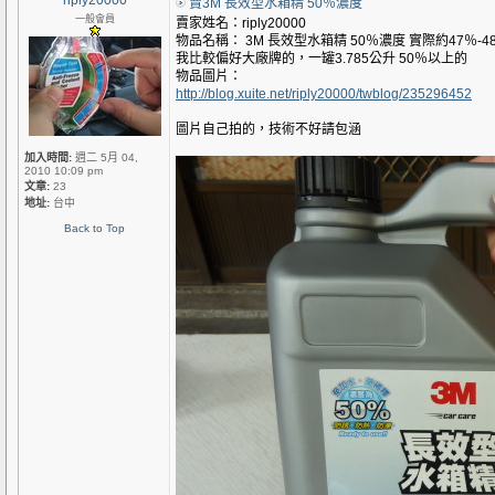
riply20000
賣3M 長效型水箱精 50％濃度
一般會員
賣家姓名：riply20000
物品名稱： 3M 長效型水箱精 50％濃度 實際約47％-4
我比較偏好大廠牌的，一罐3.785公升 50％以上的
物品圖片：
http://blog.xuite.net/riply20000/twblog/235296452
圖片自己拍的，技術不好請包涵
加入時間:
週二 5月 04,
2010 10:09 pm
文章:
23
地址:
台中
Back to Top