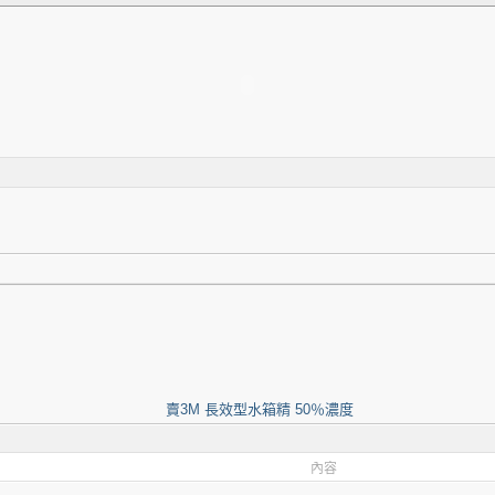
賣3M 長效型水箱精 50％濃度
內容