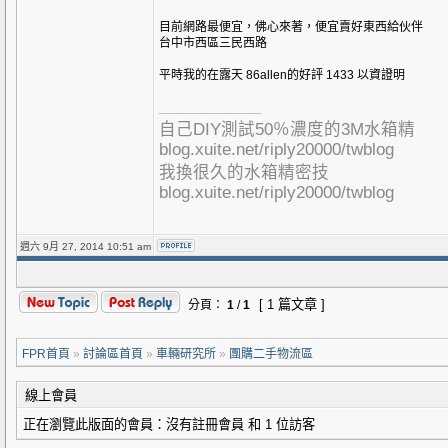
目前網路最便宜，佛心來著，便宜賣好東西給伙伴
台中市西區三民西路
平時我的在露天 86allen的好評 1433 以資證明
_________________
自己DIY測試50％濃度的3M水箱精
blog.xuite.net/riply20000/twblog
我換很久的水箱精密技
blog.xuite.net/riply20000/twblog
週六 9月 27, 2014 10:51 am
[ 1 篇文章 ]
分頁：
1
/
1
FPR首頁
»
討論區首頁
»
車輛研究所
»
團購二手物流區
線上會員
正在瀏覽此版面的會員：沒有註冊會員 和 1 位訪客