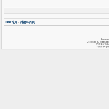
FPR首頁
»
討論區首頁
Powere
Designed by
Vjachesl
正體中文語
Portal by
ph