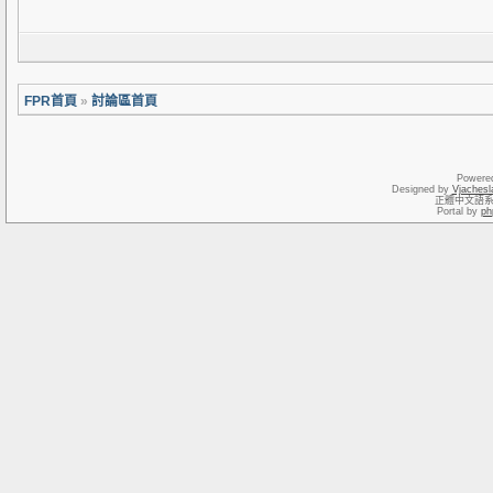
FPR首頁
»
討論區首頁
Powere
Designed by
Vjachesl
正體中文語
Portal by
ph