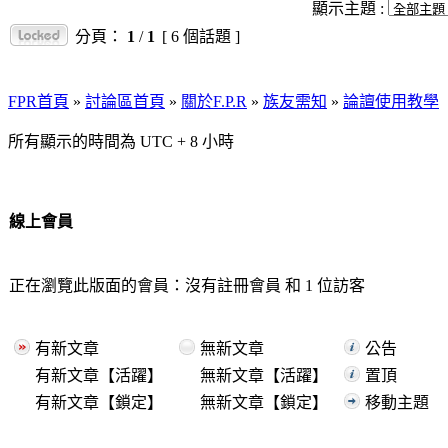
顯示主題 :
分頁：
1
/
1
[ 6 個話題 ]
FPR首頁
»
討論區首頁
»
關於F.P.R
»
族友需知
»
論譠使用教學
所有顯示的時間為 UTC + 8 小時
線上會員
正在瀏覽此版面的會員：沒有註冊會員 和 1 位訪客
有新文章
無新文章
公告
有新文章【活躍】
無新文章【活躍】
置頂
有新文章【鎖定】
無新文章【鎖定】
移動主題