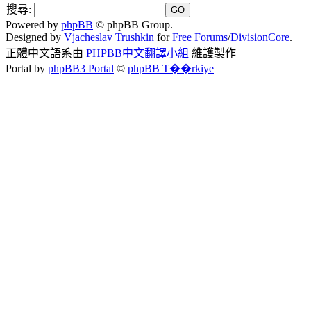
搜尋:
Powered by
phpBB
© phpBB Group.
Designed by
Vjacheslav Trushkin
for
Free Forums
/
DivisionCore
.
正體中文語系由
PHPBB中文翻譯小組
維護製作
Portal by
phpBB3 Portal
©
phpBB T��rkiye