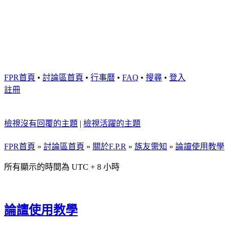
FPR首頁
•
討論區首頁
•
行事曆
•
FAQ
•
搜尋
•
登入
註冊
檢視沒有回覆的主題
|
檢視活躍的主題
FPR首頁
»
討論區首頁
»
關於F.P.R
»
族友需知
»
論譠使用教學
所有顯示的時間為 UTC + 8 小時
論譠使用教學