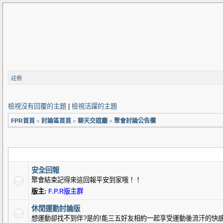
註冊
檢視沒有回覆的主題
|
檢視活躍的主題
FPR首頁
»
討論區首頁
»
聊天交誼廳
»
聚會討論公告欄
安全回報
聚會結束記得來這回報平安到家哦！！
版主:
F.P.R版主群
休閒運動討論版
想運動卻找不到伴?是的!能三五好友相約一起享受運動後流汗的快