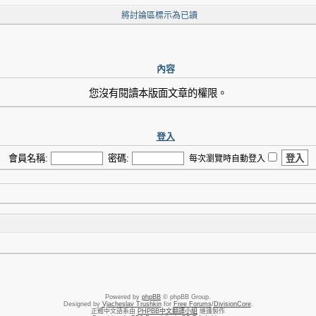
將討論區標示為已讀
內容
您沒有閱讀本版面文章的權限。
登入
會員名稱:
密碼:
每次瀏覽時自動登入
Powered by
phpBB
© phpBB Group.
Designed by
Vjacheslav Trushkin
for
Free Forums
/
DivisionCore
.
正體中文語系由
PHPBB中文翻譯小組
維護製作