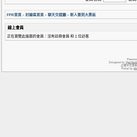
FPR首頁
»
討論區首頁
»
聊天交誼廳
»
新人簽到大黑板
線上會員
正在瀏覽此版面的會員：沒有註冊會員 和 1 位訪客
Powere
Designed by
Vjachesl
正體中文語
Portal by
ph