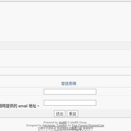
發送密碼
提供的 email 地址。
Powered by
phpBB
© phpBB Group.
Designed by
Vjacheslav Trushkin
for
Free Forums
/
DivisionCore
.
正體中文語系由
PHPBB中文翻譯小組
維護製作