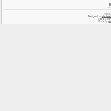
Powere
Designed by
Vjachesl
正體中文語
Portal by
ph