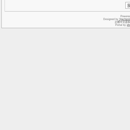
Powere
Designed by
Vjachesl
正體中文語
Portal by
ph