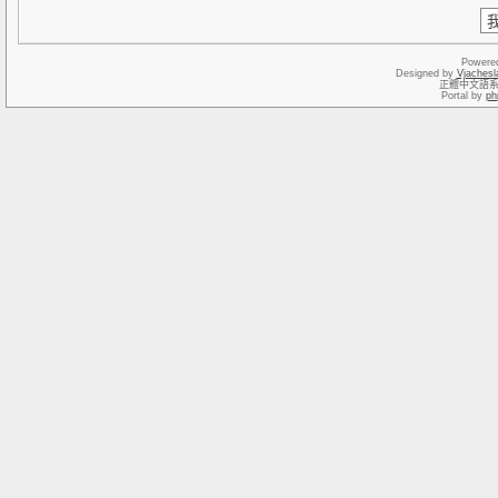
Powere
Designed by
Vjachesl
正體中文語
Portal by
ph