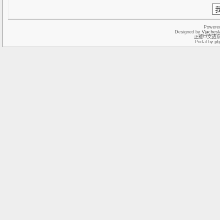
Powere
Designed by
Vjachesl
正體中文語
Portal by
ph