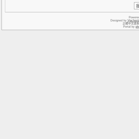
Powere
Designed by
Vjachesl
正體中文語
Portal by
ph