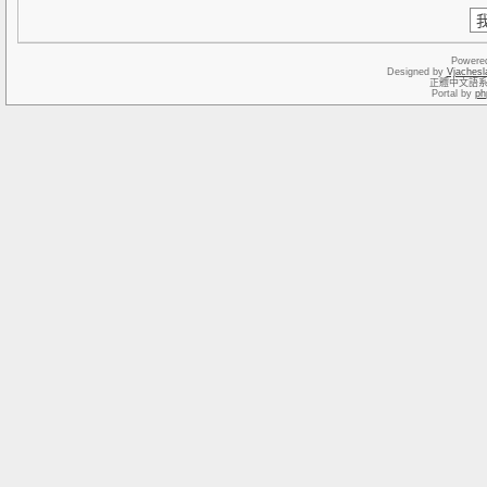
Powere
Designed by
Vjachesl
正體中文語
Portal by
ph