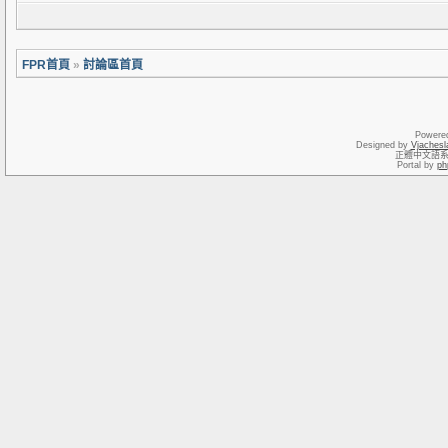
FPR首頁
»
討論區首頁
Powere
Designed by
Vjachesl
正體中文語
Portal by
ph