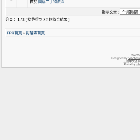
位於
團購二手物流區
顯示文章 :
分頁：
1
/
2
[ 搜尋得到 82 個符合結果 ]
FPR首頁
»
討論區首頁
Powere
Designed by
Vjachesl
正體中文語
Portal by
ph