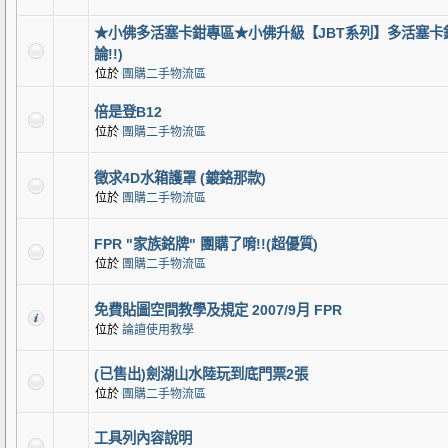
★小佛多活塞卡鉗專區★小佛升級【JBT系列】多活塞卡鉗
論!!)
位於
團購二手物流區
倍是登B12
位於
團購二手物流區
徵求4D水箱護罩 (鍍鉻那款)
位於
團購二手物流區
FPR "家族銘牌" 團購了唷!!(超優質)
位於
團購二手物流區
免費貼圖空間教學及規定 2007/9月 FPR
位於
論譠使用教學
(已售出)劍湖山水陸玩到底門票2張
位於
團購二手物流區
工具列內容說明