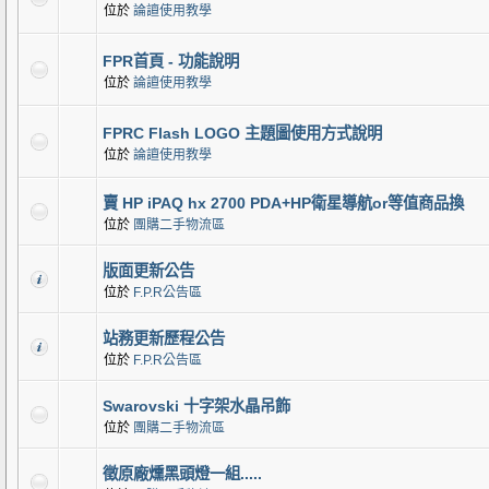
位於
論譠使用教學
FPR首頁 - 功能說明
位於
論譠使用教學
FPRC Flash LOGO 主題圖使用方式說明
位於
論譠使用教學
賣 HP iPAQ hx 2700 PDA+HP衛星導航or等值商品換
位於
團購二手物流區
版面更新公告
位於
F.P.R公告區
站務更新歷程公告
位於
F.P.R公告區
Swarovski 十字架水晶吊飾
位於
團購二手物流區
徵原廠燻黑頭燈一組.....