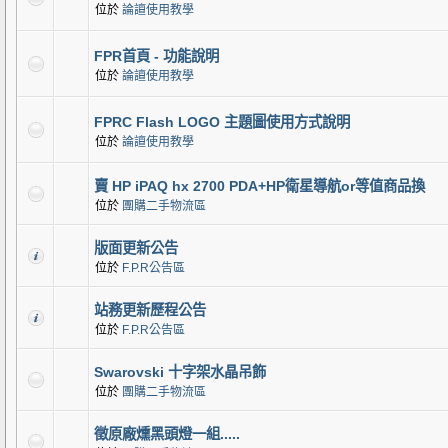
位於
論譠使用教學
FPR首頁 - 功能說明
位於
論譠使用教學
FPRC Flash LOGO 主題圖使用方式說明
位於
論譠使用教學
賣 HP iPAQ hx 2700 PDA+HP衛星導航or等值商品換
位於
團購二手物流區
版面更新公告
位於
F.P.R公告區
站務更新歷程公告
位於
F.P.R公告區
Swarovski 十字架水晶吊飾
位於
團購二手物流區
徵原廠燻黑頭燈一組.....