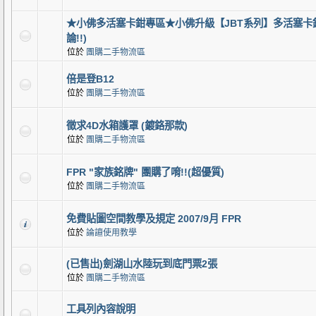
★小佛多活塞卡鉗專區★小佛升級【JBT系列】多活塞卡鉗
論!!)
位於
團購二手物流區
倍是登B12
位於
團購二手物流區
徵求4D水箱護罩 (鍍鉻那款)
位於
團購二手物流區
FPR "家族銘牌" 團購了唷!!(超優質)
位於
團購二手物流區
免費貼圖空間教學及規定 2007/9月 FPR
位於
論譠使用教學
(已售出)劍湖山水陸玩到底門票2張
位於
團購二手物流區
工具列內容說明