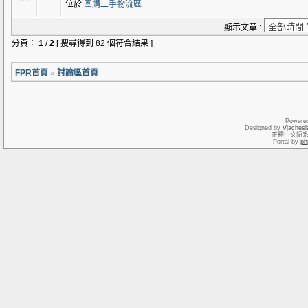
位於
團購二手物流區
顯示文章 :
分頁：
1
/
2
[ 搜尋得到 82 個符合結果 ]
FPR首頁
»
討論區首頁
Powere
Designed by
Vjachesl
正體中文語
Portal by
ph