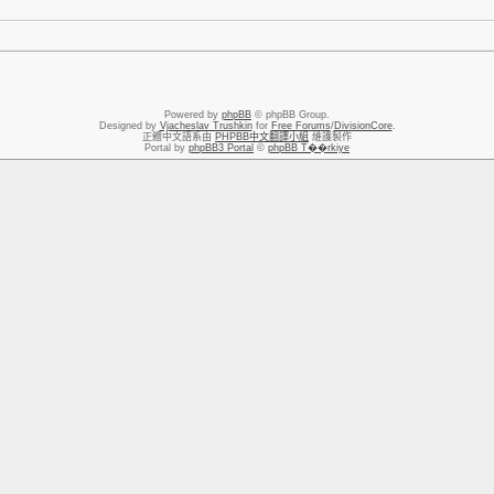
Powered by
phpBB
© phpBB Group.
Designed by
Vjacheslav Trushkin
for
Free Forums
/
DivisionCore
.
正體中文語系由
PHPBB中文翻譯小組
維護製作
Portal by
phpBB3 Portal
©
phpBB T��rkiye