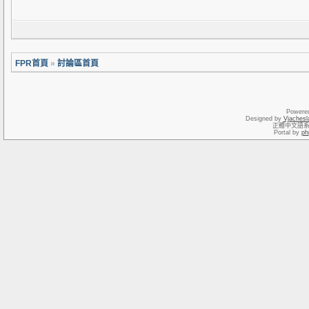
FPR首頁
»
討論區首頁
Powere
Designed by
Vjachesl
正體中文語
Portal by
ph