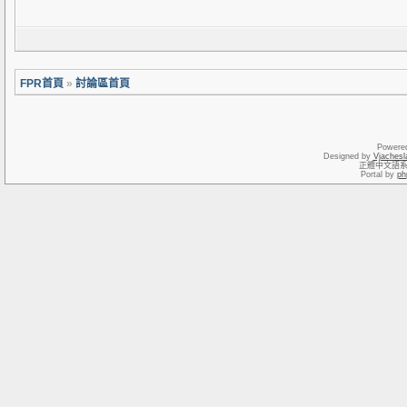
FPR首頁
»
討論區首頁
Powere
Designed by
Vjachesl
正體中文語
Portal by
ph