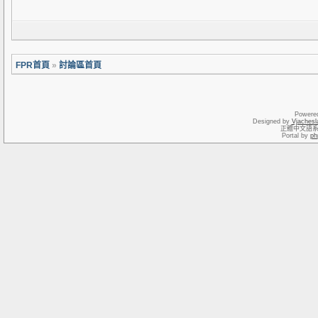
FPR首頁
»
討論區首頁
Powere
Designed by
Vjachesl
正體中文語
Portal by
ph