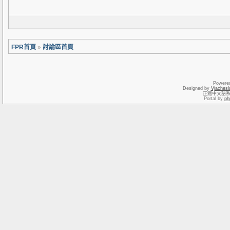
FPR首頁
»
討論區首頁
Powere
Designed by
Vjachesl
正體中文語
Portal by
ph