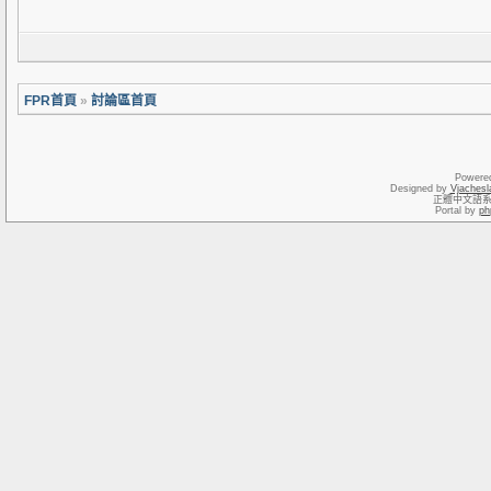
FPR首頁
»
討論區首頁
Powere
Designed by
Vjachesl
正體中文語
Portal by
ph