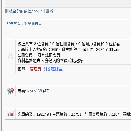
刪除全部討論區cookie
|
團隊
FPR首頁
»
討論區首頁
線上共有
2
位會員：0 位註冊會員，0 位隱形會員和 2 位訪客
最高線上人數記錄：
987
，發生於 週二 5月 21, 2024 7:33 am
註冊會員： 沒有註冊會員
資料基於過去 5 分鐘內的會員活動記錄
團隊 ::
管理員
,
討論區版主
恭喜:
koso138
(42)
文章總數：
192149
| 主題總數：
13751
| 註冊會員總數：
3167
| 最