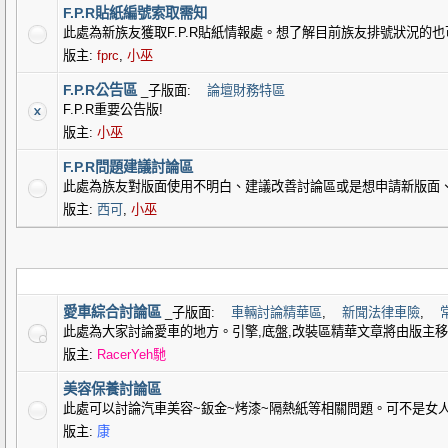
F.P.R貼紙編號索取需知
此處為新族友獲取F.P.R貼紙情報處。想了解目前族友排號狀況的
版主:
fprc
,
小巫
F.P.R公告區
_子版面:
論壇財務特區
F.P.R重要公告版!
版主:
小巫
F.P.R問題建議討論區
此處為族友對版面使用不明白、建議改善討論區或是想申請新版面
版主:
西可
,
小巫
愛車綜合討論區
_子版面:
車輛討論精華區
,
新聞法律車險
,
此處為大家討論愛車的地方。引擎,底盤,改裝區精華文章將由版主
版主:
RacerYeh馳
美容保養討論區
此處可以討論汽車美容~鈑金~烤漆~隔熱紙等相關問題。可不是女
版主:
康