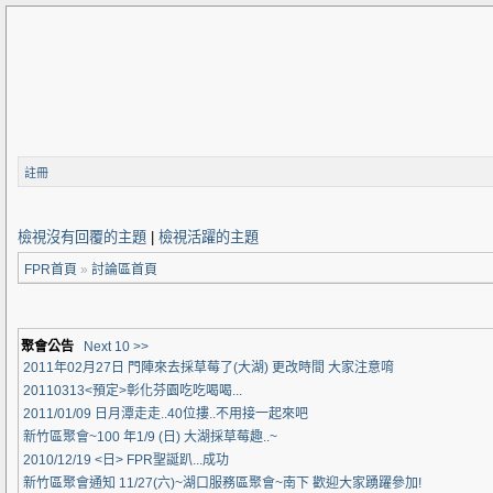
註冊
檢視沒有回覆的主題
|
檢視活躍的主題
FPR首頁
»
討論區首頁
聚會公告
Next 10 >>
2011年02月27日 門陣來去採草莓了(大湖) 更改時間 大家注意唷
20110313<預定>彰化芬園吃吃喝喝...
2011/01/09 日月潭走走..40位摟..不用接一起來吧
新竹區聚會~100 年1/9 (日) 大湖採草莓趣..~
2010/12/19 <日> FPR聖誕趴...成功
新竹區聚會通知 11/27(六)~湖口服務區聚會~南下 歡迎大家踴躍參加!