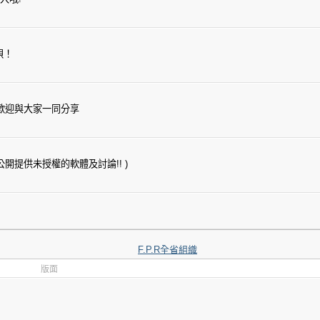
唄！
？歡迎與大家一同分享
公開提供未授權的軟體及討論!! )
F.P.R全省組織
版面