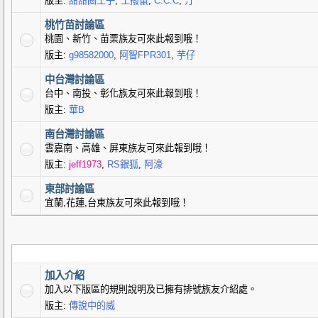
版主:
甜甜圈王子
,
土撥鼠
,
C.C.C
,
汀
桃竹苗討論區
桃園、新竹、苗栗族友可來此報到哦！
版主:
g98582000
,
阿智FPR301
,
芋仔
中台灣討論區
台中、南投、彰化族友可來此報到哦！
版主:
華B
南台灣討論區
雲嘉南、高雄、屏東族友可來此報到哦！
版主:
jeff1973
,
RS銀狐
,
阿濠
東部討論區
宜蘭,花蓮,台東族友可來此報到哦！
加入介紹
加入以下版區的規則說明及已擁有排號族友介紹處。
版主:
傳說中的威