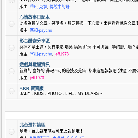
版主:
華B
,
克寧
,
傳說中的珊
心情故事日記本
此處為轉貼文章、笑話處。想要轉換一下心情，來這看看感性文章
版主:
塞扣-psycho
影音酷索分享區
惡搞才是王道，您有電影 爆笑 搞笑 好玩 不可思議...等的影片嗎
版主:
塞扣-psycho
,
jeff1973
遊戲與電腦資訊
新鮮的.喜好的.非報不可的秘技及蒐集. 都來這裡報報吧 (注意:不要
版主:
jeff1973
F.P.R 寶寶版
BABY . KIDS . PHOTO . LIFE . MY DEARS ~
北台灣討論區
基隆、台北縣市族友可來此報到哦！