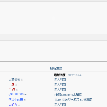
最新主題
最新回覆
Next 10 >>
大頭美美
新人報到
小巫
新人報到
丫 必
新人報到
g98582000
[推薦]prestone水箱精
傳說中的珊
賣3M 長效型水箱精 50％濃度
大蛇丸
新人報到