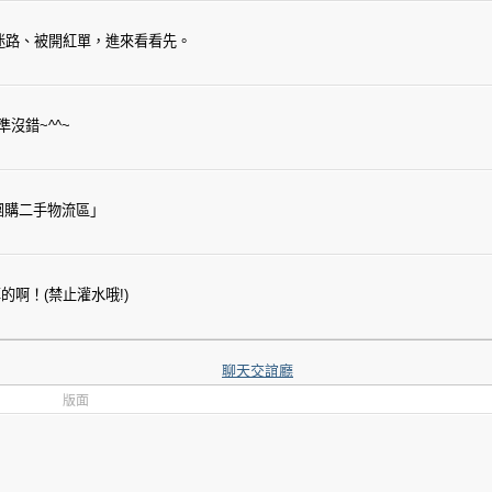
迷路、被開紅單，進來看看先。
沒錯~^^~
團購二手物流區」
啊！(禁止灌水哦!)
聊天交誼廳
版面