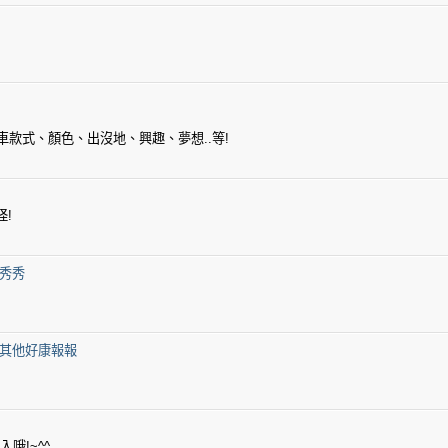
款式、顏色、出沒地、興趣、夢想..等!
怪!
秀秀
其他好康報報
哦!~^^