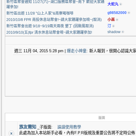
新竹區聚會通知 11/27(六)~湖口服務區聚會~南下 歡迎大家踴
大蛇丸
躍參加!
g98582000
新竹區出遊 11/28 "山上人家"&南寮喝咖啡
2010/10/8 FPR 南投休息站聚會!~請大家踴躍參加唷~(取消)
小巫
新竹區聚會出遊 9/18~9/19兩天兩夜 墾丁 (因颱風取消)
汀
shadow
2010/9/10(五)fpr 清水休息站聚會唷~請大家踴躍參加!
週三 11月 04, 2015 5:28 pm
|
爆走小神童
:
新人報到，很開心認識大
版面
族友需知
_子版面:
論譠使用教學
此處為加入本站新手必看，內有F.P.R版規及重要公告將不定時公佈