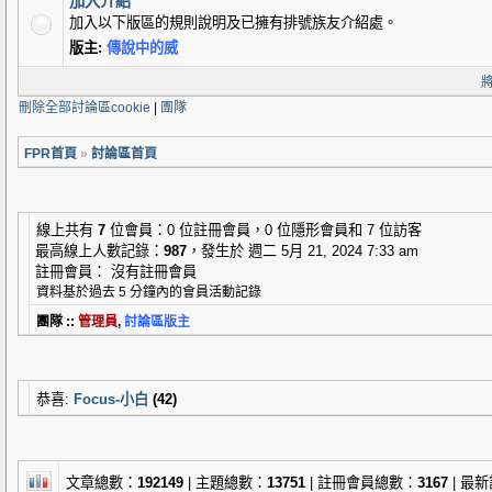
加入介紹
加入以下版區的規則說明及已擁有排號族友介紹處。
版主:
傳說中的威
刪除全部討論區cookie
|
團隊
FPR首頁
»
討論區首頁
線上共有
7
位會員：0 位註冊會員，0 位隱形會員和 7 位訪客
最高線上人數記錄：
987
，發生於 週二 5月 21, 2024 7:33 am
註冊會員： 沒有註冊會員
資料基於過去 5 分鐘內的會員活動記錄
團隊 ::
管理員
,
討論區版主
恭喜:
Focus-小白
(42)
文章總數：
192149
| 主題總數：
13751
| 註冊會員總數：
3167
| 最