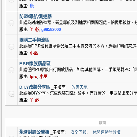
版主:
康
防盜/導航/測速器
此處為討論防盜器、衛星導航及測速器相關問題處。怕愛車被偷、
版主:
丫 必
,
g98582000
團購二手物流區
此處為F.P.R會員團購物品及二手販賣交流的地方。想要好料的來這準
版主:
小巫
F.P.R家族精品區
此處僅限PO家族自行開放精品，如為其他團購、二手煩請轉PO「
版主:
fprc
,
小巫
D.I.Y改裝分享區
_子版面:
敗家天地
此處為DIY分享、汽車改裝知識討論處。有好康的一定要拿出來分享的
版主:
丫 必
版面
聚會討論公告欄
_子版面:
安全回報
,
休閒運動討論版