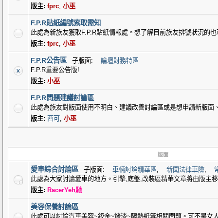
版主:
fprc
,
小巫
F.P.R貼紙編號索取需知
此處為新族友獲取F.P.R貼紙情報處。想了解目前族友排號狀況的
版主:
fprc
,
小巫
F.P.R公告區
_子版面:
論壇財務特區
F.P.R重要公告版!
版主:
小巫
F.P.R問題建議討論區
此處為族友對版面使用不明白、建議改善討論區或是想申請新版面
版主:
西可
,
小巫
版面
愛車綜合討論區
_子版面:
車輛討論精華區
,
新聞法律車險
,
此處為大家討論愛車的地方。引擎,底盤,改裝區精華文章將由版主
版主:
RacerYeh馳
美容保養討論區
此處可以討論汽車美容~鈑金~烤漆~隔熱紙等相關問題。可不是女