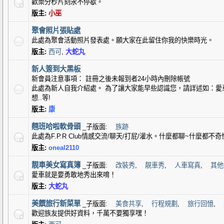
歡樂分秒片刻永不停歇。
版主:
小巫
聚會照片張貼處
此處為聚會活動照片發表處。願大家在此留住你我的快樂時光。
版主:
西可
,
大蛇丸
新人簽到大黑板
新會員注意事項： 註冊之後未報到者24小時內刪除帳號
此處為新人自我介紹處。 為了讓大家能早些認識您，請詳述如：愛
想..等!
版主:
康
翹班哈啦軟骨頭
_子版面:
族跡
此處為F.P.R Club情感交流/聊天/打屁/灌水。什麼都聊~什麼都不奇
版主:
oneal2110
靚車美女寫真簿
_子版面:
改裝秀
,
靚車秀
,
人車寫真
,
其他
愛車就是要勇敢地秀出來唷！
版主:
大蛇丸
美饌旅行新菜單
_子版面:
美食共享
,
行程規劃
,
旅行回憶
,
歡迎族友提供好資料，千萬不要獨享嘿！