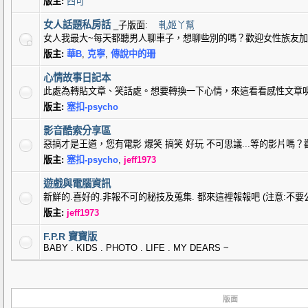
版主:
西可
女人話題私房話
_子版面:
軋姬丫幫
女人我最大~每天都聽男人聊車子，想聊些別的嗎？歡迎女性族友加入
版主:
華B
,
克寧
,
傳說中的珊
心情故事日記本
此處為轉貼文章、笑話處。想要轉換一下心情，來這看看感性文章
版主:
塞扣-psycho
影音酷索分享區
惡搞才是王道，您有電影 爆笑 搞笑 好玩 不可思議...等的影片嗎
版主:
塞扣-psycho
,
jeff1973
遊戲與電腦資訊
新鮮的.喜好的.非報不可的秘技及蒐集. 都來這裡報報吧 (注意:不要
版主:
jeff1973
F.P.R 寶寶版
BABY . KIDS . PHOTO . LIFE . MY DEARS ~
版面