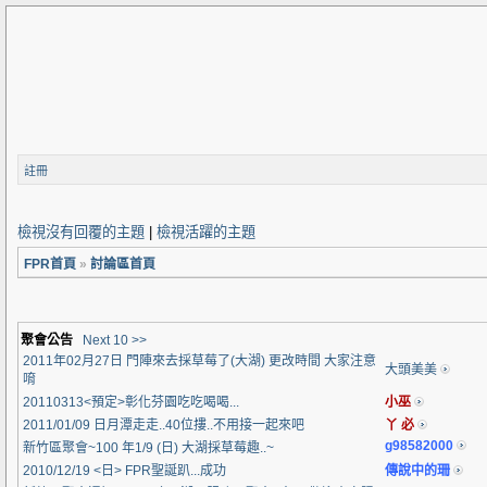
註冊
檢視沒有回覆的主題
|
檢視活躍的主題
FPR首頁
»
討論區首頁
聚會公告
Next 10 >>
2011年02月27日 門陣來去採草莓了(大湖) 更改時間 大家注意
大頭美美
唷
20110313<預定>彰化芬園吃吃喝喝...
小巫
2011/01/09 日月潭走走..40位摟..不用接一起來吧
丫 必
g98582000
新竹區聚會~100 年1/9 (日) 大湖採草莓趣..~
2010/12/19 <日> FPR聖誕趴...成功
傳說中的珊