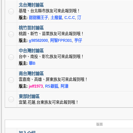
北台灣討論區
基隆、台北縣市族友可來此報到哦！
版主:
甜甜圈王子
,
土撥鼠
,
C.C.C
,
汀
桃竹苗討論區
桃園、新竹、苗栗族友可來此報到哦！
版主:
g98582000
,
阿智FPR301
,
芋仔
中台灣討論區
台中、南投、彰化族友可來此報到哦！
版主:
華B
南台灣討論區
雲嘉南、高雄、屏東族友可來此報到哦！
版主:
jeff1973
,
RS銀狐
,
阿濠
東部討論區
宜蘭,花蓮,台東族友可來此報到哦！
版面