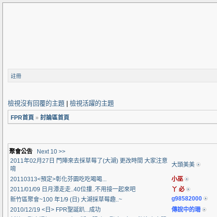
註冊
檢視沒有回覆的主題
|
檢視活躍的主題
FPR首頁
»
討論區首頁
聚會公告
Next 10 >>
2011年02月27日 門陣來去採草莓了(大湖) 更改時間 大家注意
大頭美美
唷
20110313<預定>彰化芬園吃吃喝喝...
小巫
2011/01/09 日月潭走走..40位摟..不用接一起來吧
丫 必
g98582000
新竹區聚會~100 年1/9 (日) 大湖採草莓趣..~
2010/12/19 <日> FPR聖誕趴...成功
傳說中的珊