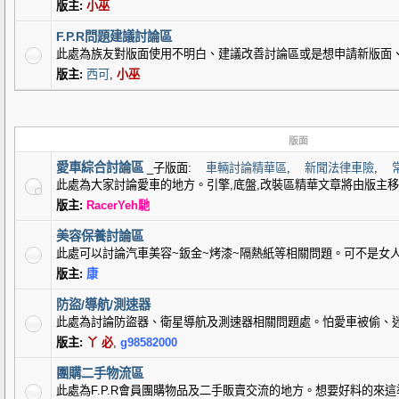
版主:
小巫
F.P.R問題建議討論區
此處為族友對版面使用不明白、建議改善討論區或是想申請新版面
版主:
西可
,
小巫
版面
愛車綜合討論區
_子版面:
車輛討論精華區
,
新聞法律車險
,
此處為大家討論愛車的地方。引擎,底盤,改裝區精華文章將由版主
版主:
RacerYeh馳
美容保養討論區
此處可以討論汽車美容~鈑金~烤漆~隔熱紙等相關問題。可不是女
版主:
康
防盜/導航/測速器
此處為討論防盜器、衛星導航及測速器相關問題處。怕愛車被偷、
版主:
丫 必
,
g98582000
團購二手物流區
此處為F.P.R會員團購物品及二手販賣交流的地方。想要好料的來這準