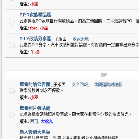
版主:
小巫
F.P.R家族精品區
此處僅限PO家族自行開放精品，如為其他團購、二手煩請轉PO「
版主:
fprc
,
小巫
D.I.Y改裝分享區
_子版面:
敗家天地
此處為DIY分享、汽車改裝知識討論處。有好康的一定要拿出來分享的
版主:
丫 必
版面
聚會討論公告欄
_子版面:
安全回報
,
休閒運動討論版
歡樂分秒片刻永不停歇。
版主:
小巫
聚會照片張貼處
此處為聚會活動照片發表處。願大家在此留住你我的快樂時光。
版主:
西可
,
大蛇丸
新人簽到大黑板
新會員注意事項： 註冊之後未報到者24小時內刪除帳號