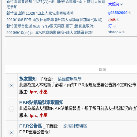
新竹區聚會通知 11/27(六)~湖口服務區聚會~南下 歡迎大家踴
大蛇丸
躍參加!
g98582000
新竹區出遊 11/28 "山上人家"&南寮喝咖啡
2010/10/8 FPR 南投休息站聚會!~請大家踴躍參加唷~(取消)
小巫
新竹區聚會出遊 9/18~9/19兩天兩夜 墾丁 (因颱風取消)
汀
shadow
2010/9/10(五)fpr 清水休息站聚會唷~請大家踴躍參加!
版面
族友需知
_子版面:
論譠使用教學
此處為加入本站新手必看，內有F.P.R版規及重要公告將不定時公佈
版主:
fprc
,
小巫
F.P.R貼紙編號索取需知
此處為新族友獲取F.P.R貼紙情報處。想了解目前族友排號狀況的
版主:
fprc
,
小巫
F.P.R公告區
_子版面:
論壇財務特區
F.P.R重要公告版!