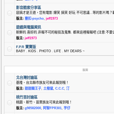
影音酷索分享區
惡搞才是王道，您有電影 爆笑 搞笑 好玩 不可思議...等的影片嗎
版主:
塞扣-psycho
,
jeff1973
遊戲與電腦資訊
新鮮的.喜好的.非報不可的秘技及蒐集. 都來這裡報報吧 (注意:不要
版主:
jeff1973
F.P.R 寶寶版
BABY . KIDS . PHOTO . LIFE . MY DEARS ~
版面
北台灣討論區
基隆、台北縣市族友可來此報到哦！
版主:
甜甜圈王子
,
土撥鼠
,
C.C.C
,
汀
桃竹苗討論區
桃園、新竹、苗栗族友可來此報到哦！
版主:
g98582000
,
阿智FPR301
,
芋仔