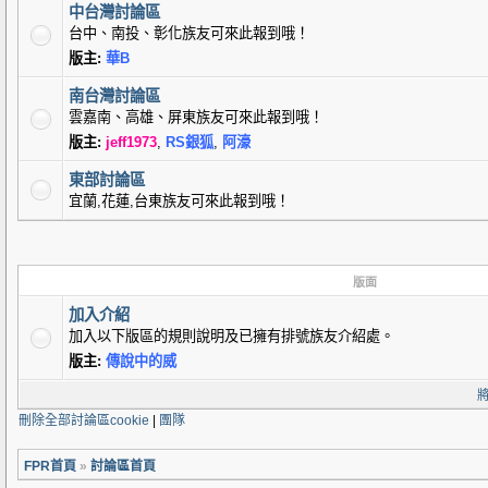
中台灣討論區
台中、南投、彰化族友可來此報到哦！
版主:
華B
南台灣討論區
雲嘉南、高雄、屏東族友可來此報到哦！
版主:
jeff1973
,
RS銀狐
,
阿濠
東部討論區
宜蘭,花蓮,台東族友可來此報到哦！
版面
加入介紹
加入以下版區的規則說明及已擁有排號族友介紹處。
版主:
傳說中的威
刪除全部討論區cookie
|
團隊
FPR首頁
»
討論區首頁