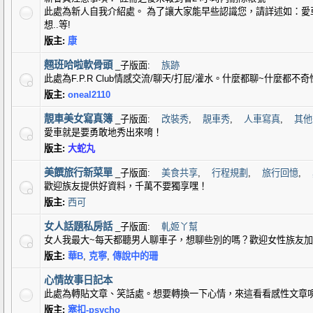
此處為新人自我介紹處。 為了讓大家能早些認識您，請詳述如：愛
想..等!
版主:
康
翹班哈啦軟骨頭
_子版面:
族跡
此處為F.P.R Club情感交流/聊天/打屁/灌水。什麼都聊~什麼都不奇
版主:
oneal2110
靚車美女寫真簿
_子版面:
改裝秀
,
靚車秀
,
人車寫真
,
其他
愛車就是要勇敢地秀出來唷！
版主:
大蛇丸
美饌旅行新菜單
_子版面:
美食共享
,
行程規劃
,
旅行回憶
,
歡迎族友提供好資料，千萬不要獨享嘿！
版主:
西可
女人話題私房話
_子版面:
軋姬丫幫
女人我最大~每天都聽男人聊車子，想聊些別的嗎？歡迎女性族友加入
版主:
華B
,
克寧
,
傳說中的珊
心情故事日記本
此處為轉貼文章、笑話處。想要轉換一下心情，來這看看感性文章
版主:
塞扣-psycho