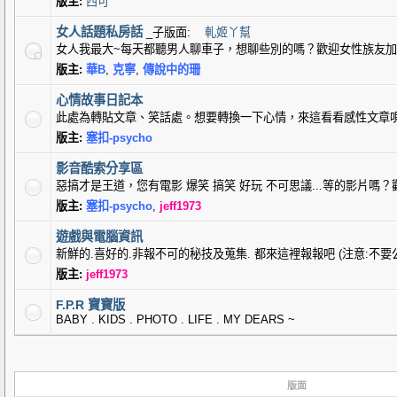
版主:
西可
女人話題私房話
_子版面:
軋姬丫幫
女人我最大~每天都聽男人聊車子，想聊些別的嗎？歡迎女性族友加入
版主:
華B
,
克寧
,
傳說中的珊
心情故事日記本
此處為轉貼文章、笑話處。想要轉換一下心情，來這看看感性文章
版主:
塞扣-psycho
影音酷索分享區
惡搞才是王道，您有電影 爆笑 搞笑 好玩 不可思議...等的影片嗎
版主:
塞扣-psycho
,
jeff1973
遊戲與電腦資訊
新鮮的.喜好的.非報不可的秘技及蒐集. 都來這裡報報吧 (注意:不要
版主:
jeff1973
F.P.R 寶寶版
BABY . KIDS . PHOTO . LIFE . MY DEARS ~
版面