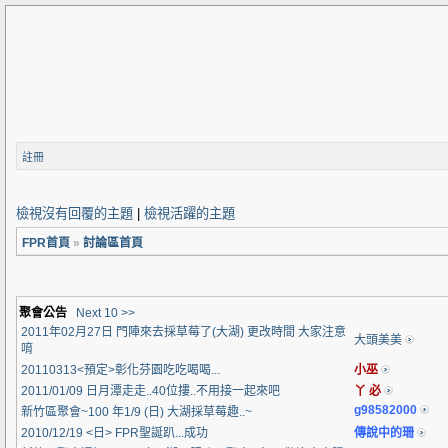
註冊
檢視沒有回覆的主題
|
檢視活躍的主題
FPR首頁
»
討論區首頁
聚會公告
Next 10 >>
2011年02月27日 門陣來去採草莓了(大湖) 更改時間 大家注意
大頭美美
唷
20110313<預定>彰化芬園吃吃喝喝...
小巫
2011/01/09 日月潭走走..40位摟..不用接一起來吧
丫 必
g98582000
新竹區聚會~100 年1/9 (日) 大湖採草莓趣..~
2010/12/19 <日> FPR聖誕趴...成功
傳說中的珊