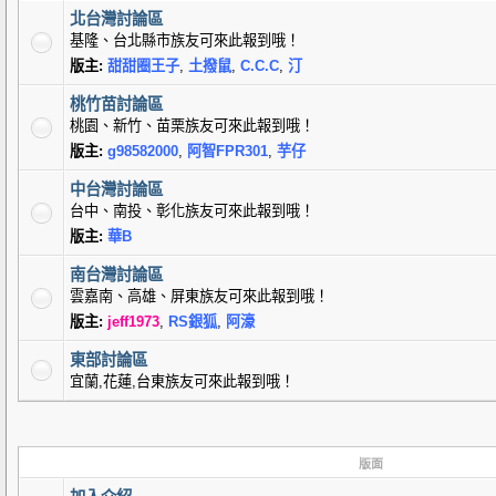
北台灣討論區
基隆、台北縣市族友可來此報到哦！
版主:
甜甜圈王子
,
土撥鼠
,
C.C.C
,
汀
桃竹苗討論區
桃園、新竹、苗栗族友可來此報到哦！
版主:
g98582000
,
阿智FPR301
,
芋仔
中台灣討論區
台中、南投、彰化族友可來此報到哦！
版主:
華B
南台灣討論區
雲嘉南、高雄、屏東族友可來此報到哦！
版主:
jeff1973
,
RS銀狐
,
阿濠
東部討論區
宜蘭,花蓮,台東族友可來此報到哦！
版面