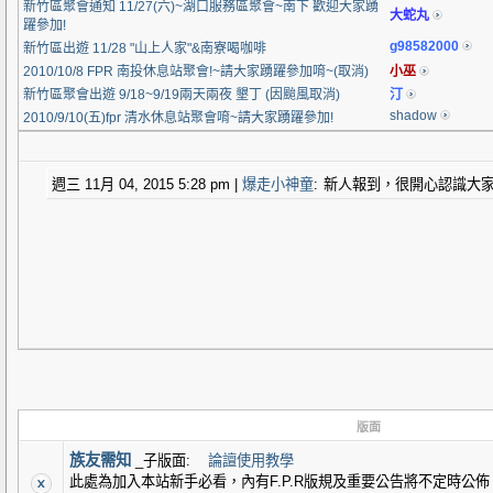
新竹區聚會通知 11/27(六)~湖口服務區聚會~南下 歡迎大家踴
大蛇丸
躍參加!
g98582000
新竹區出遊 11/28 "山上人家"&南寮喝咖啡
2010/10/8 FPR 南投休息站聚會!~請大家踴躍參加唷~(取消)
小巫
新竹區聚會出遊 9/18~9/19兩天兩夜 墾丁 (因颱風取消)
汀
shadow
2010/9/10(五)fpr 清水休息站聚會唷~請大家踴躍參加!
週三 11月 04, 2015 5:28 pm
|
爆走小神童
:
新人報到，很開心認識大
版面
族友需知
_子版面:
論譠使用教學
此處為加入本站新手必看，內有F.P.R版規及重要公告將不定時公佈