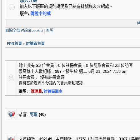
加入介紹
加入以下版區的規則說明及已擁有排號族友介紹處。
版主:
傳說中的威
刪除全部討論區cookie
|
團隊
FPR首頁
»
討論區首頁
線上共有
23
位會員：0 位註冊會員，0 位隱形會員和 23 位訪客
最高線上人數記錄：
987
，發生於 週二 5月 21, 2024 7:33 am
註冊會員： 沒有註冊會員
資料基於過去 5 分鐘內的會員活動記錄
團隊 ::
管理員
,
討論區版主
恭喜:
阿琨
(40)
文章總數：
192149
| 主題總數：
13751
| 註冊會員總數：
3167
| 最