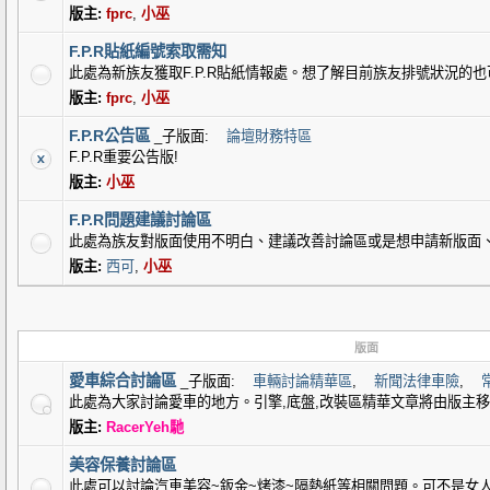
版主:
fprc
,
小巫
F.P.R貼紙編號索取需知
此處為新族友獲取F.P.R貼紙情報處。想了解目前族友排號狀況的
版主:
fprc
,
小巫
F.P.R公告區
_子版面:
論壇財務特區
F.P.R重要公告版!
版主:
小巫
F.P.R問題建議討論區
此處為族友對版面使用不明白、建議改善討論區或是想申請新版面
版主:
西可
,
小巫
版面
愛車綜合討論區
_子版面:
車輛討論精華區
,
新聞法律車險
,
此處為大家討論愛車的地方。引擎,底盤,改裝區精華文章將由版主
版主:
RacerYeh馳
美容保養討論區
此處可以討論汽車美容~鈑金~烤漆~隔熱紙等相關問題。可不是女