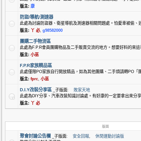
版主:
康
防盜/導航/測速器
此處為討論防盜器、衛星導航及測速器相關問題處。怕愛車被偷、
版主:
丫 必
,
g98582000
團購二手物流區
此處為F.P.R會員團購物品及二手販賣交流的地方。想要好料的來這準
版主:
小巫
F.P.R家族精品區
此處僅限PO家族自行開放精品，如為其他團購、二手煩請轉PO「
版主:
fprc
,
小巫
D.I.Y改裝分享區
_子版面:
敗家天地
此處為DIY分享、汽車改裝知識討論處。有好康的一定要拿出來分享的
版主:
丫 必
版面
聚會討論公告欄
_子版面:
安全回報
,
休閒運動討論版