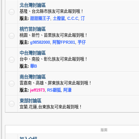
北台灣討論區
基隆、台北縣市族友可來此報到哦！
版主:
甜甜圈王子
,
土撥鼠
,
C.C.C
,
汀
桃竹苗討論區
桃園、新竹、苗栗族友可來此報到哦！
版主:
g98582000
,
阿智FPR301
,
芋仔
中台灣討論區
台中、南投、彰化族友可來此報到哦！
版主:
華B
南台灣討論區
雲嘉南、高雄、屏東族友可來此報到哦！
版主:
jeff1973
,
RS銀狐
,
阿濠
東部討論區
宜蘭,花蓮,台東族友可來此報到哦！
版面