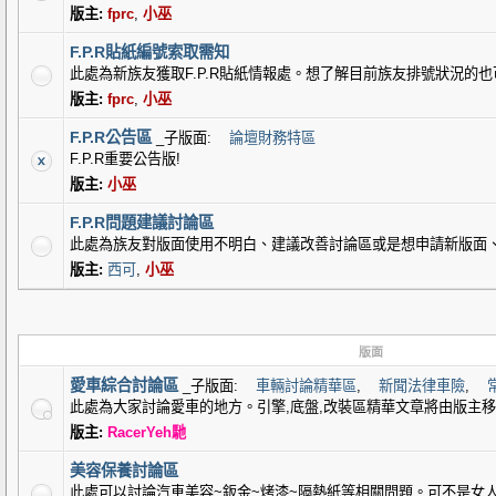
版主:
fprc
,
小巫
F.P.R貼紙編號索取需知
此處為新族友獲取F.P.R貼紙情報處。想了解目前族友排號狀況的
版主:
fprc
,
小巫
F.P.R公告區
_子版面:
論壇財務特區
F.P.R重要公告版!
版主:
小巫
F.P.R問題建議討論區
此處為族友對版面使用不明白、建議改善討論區或是想申請新版面
版主:
西可
,
小巫
版面
愛車綜合討論區
_子版面:
車輛討論精華區
,
新聞法律車險
,
此處為大家討論愛車的地方。引擎,底盤,改裝區精華文章將由版主
版主:
RacerYeh馳
美容保養討論區
此處可以討論汽車美容~鈑金~烤漆~隔熱紙等相關問題。可不是女