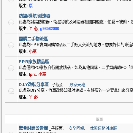
版主:
康
防盜/導航/測速器
此處為討論防盜器、衛星導航及測速器相關問題處。怕愛車被偷、
版主:
丫 必
,
g98582000
團購二手物流區
此處為F.P.R會員團購物品及二手販賣交流的地方。想要好料的來這準
版主:
小巫
F.P.R家族精品區
此處僅限PO家族自行開放精品，如為其他團購、二手煩請轉PO「
版主:
fprc
,
小巫
D.I.Y改裝分享區
_子版面:
敗家天地
此處為DIY分享、汽車改裝知識討論處。有好康的一定要拿出來分享的
版主:
丫 必
版面
聚會討論公告欄
_子版面:
安全回報
,
休閒運動討論版