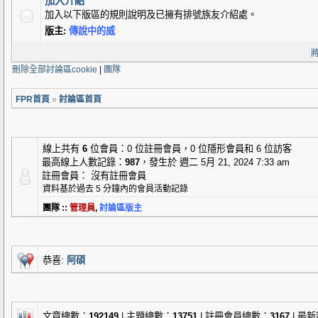
加入介紹
加入以下版區的規則說明及已擁有排號族友介紹處。
版主:
傳說中的威
刪除全部討論區cookie
|
團隊
FPR首頁
»
討論區首頁
線上共有
6
位會員：0 位註冊會員，0 位隱形會員和 6 位訪客
最高線上人數記錄：
987
，發生於 週二 5月 21, 2024 7:33 am
註冊會員： 沒有註冊會員
資料基於過去 5 分鐘內的會員活動記錄
團隊 ::
管理員
,
討論區版主
恭喜:
阿碩
文章總數：
192149
| 主題總數：
13751
| 註冊會員總數：
3167
| 最