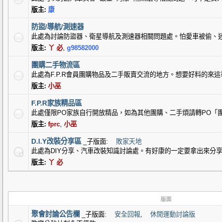
版主:
康
防盜/導航/測速器
此處為討論防盜器、衛星導航及測速器相關問題處。怕愛車被偷、
版主:
丫 必
,
g98582000
團購二手物流區
此處為F.P.R會員團購物品及二手販賣交流的地方。想要好料的來這準
版主:
小巫
F.P.R家族精品區
此處僅限PO家族自行開放精品，如為其他團購、二手煩請轉PO「
版主:
fprc
,
小巫
D.I.Y改裝分享區
_子版面:
敗家天地
此處為DIY分享、汽車改裝知識討論處。有好康的一定要拿出來分享的
版主:
丫 必
版面
聚會討論公告欄
_子版面:
安全回報
,
休閒運動討論版