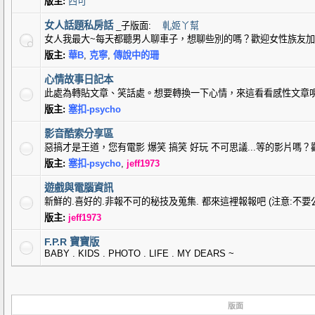
版主:
西可
女人話題私房話
_子版面:
軋姬丫幫
女人我最大~每天都聽男人聊車子，想聊些別的嗎？歡迎女性族友加入
版主:
華B
,
克寧
,
傳說中的珊
心情故事日記本
此處為轉貼文章、笑話處。想要轉換一下心情，來這看看感性文章
版主:
塞扣-psycho
影音酷索分享區
惡搞才是王道，您有電影 爆笑 搞笑 好玩 不可思議...等的影片嗎
版主:
塞扣-psycho
,
jeff1973
遊戲與電腦資訊
新鮮的.喜好的.非報不可的秘技及蒐集. 都來這裡報報吧 (注意:不要
版主:
jeff1973
F.P.R 寶寶版
BABY . KIDS . PHOTO . LIFE . MY DEARS ~
版面