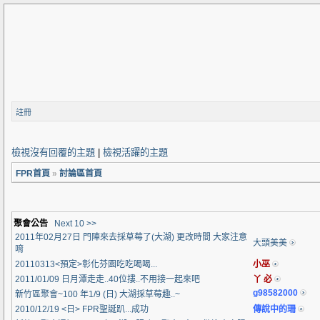
註冊
檢視沒有回覆的主題
|
檢視活躍的主題
FPR首頁
»
討論區首頁
聚會公告
Next 10 >>
2011年02月27日 門陣來去採草莓了(大湖) 更改時間 大家注意
大頭美美
唷
20110313<預定>彰化芬園吃吃喝喝...
小巫
2011/01/09 日月潭走走..40位摟..不用接一起來吧
丫 必
g98582000
新竹區聚會~100 年1/9 (日) 大湖採草莓趣..~
2010/12/19 <日> FPR聖誕趴...成功
傳說中的珊