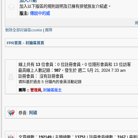
加入介紹
加入以下版區的規則說明及已擁有排號族友介紹處。
版主:
傳說中的威
刪除全部討論區cookie
|
團隊
FPR首頁
»
討論區首頁
線上共有
13
位會員：0 位註冊會員，0 位隱形會員和 13 位訪客
最高線上人數記錄：
987
，發生於 週二 5月 21, 2024 7:33 am
註冊會員： 沒有註冊會員
資料基於過去 5 分鐘內的會員活動記錄
團隊 ::
管理員
,
討論區版主
恭喜:
阿碩
文章總數：
192149
| 主題總數：
13751
| 註冊會員總數：
3167
| 最