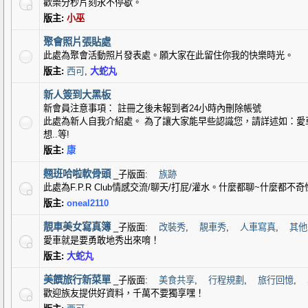
歡樂分秒片刻永不停歇。
版主:
小巫
聚會照片張貼處
此處為聚會活動照片發表處。願大家在此留住你我的快樂時光。
版主:
西可
,
大蛇丸
新人簽到大黑板
新會員注意事項： 註冊之後未報到者24小時內刪除帳號
此處為新人自我介紹處。 為了讓大家能早些認識您，請詳述如：愛
想..等!
版主:
康
翹班哈啦軟骨頭
_子版面:
族跡
此處為F.P.R Club情感交流/聊天/打屁/灌水。什麼都聊~什麼都不奇
版主:
oneal2110
靚車美女寫真簿
_子版面:
改裝秀
,
靚車秀
,
人車寫真
,
其他
愛車就是要勇敢地秀出來唷！
版主:
大蛇丸
美饌旅行新菜單
_子版面:
美食共享
,
行程規劃
,
旅行回憶
,
歡迎族友提供好資料，千萬不要獨享嘿！