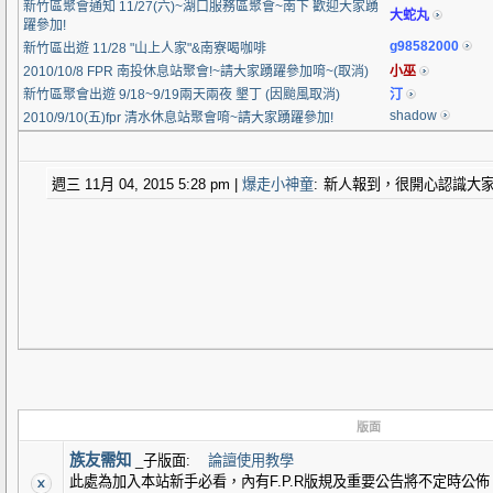
新竹區聚會通知 11/27(六)~湖口服務區聚會~南下 歡迎大家踴
大蛇丸
躍參加!
g98582000
新竹區出遊 11/28 "山上人家"&南寮喝咖啡
2010/10/8 FPR 南投休息站聚會!~請大家踴躍參加唷~(取消)
小巫
新竹區聚會出遊 9/18~9/19兩天兩夜 墾丁 (因颱風取消)
汀
shadow
2010/9/10(五)fpr 清水休息站聚會唷~請大家踴躍參加!
週三 11月 04, 2015 5:28 pm
|
爆走小神童
:
新人報到，很開心認識大
版面
族友需知
_子版面:
論譠使用教學
此處為加入本站新手必看，內有F.P.R版規及重要公告將不定時公佈