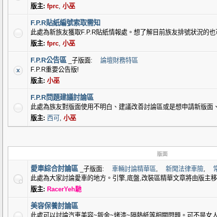
版主:
fprc
,
小巫
F.P.R貼紙編號索取需知
此處為新族友獲取F.P.R貼紙情報處。想了解目前族友排號狀況的
版主:
fprc
,
小巫
F.P.R公告區
_子版面:
論壇財務特區
F.P.R重要公告版!
版主:
小巫
F.P.R問題建議討論區
此處為族友對版面使用不明白、建議改善討論區或是想申請新版面
版主:
西可
,
小巫
版面
愛車綜合討論區
_子版面:
車輛討論精華區
,
新聞法律車險
,
此處為大家討論愛車的地方。引擎,底盤,改裝區精華文章將由版主
版主:
RacerYeh馳
美容保養討論區
此處可以討論汽車美容~鈑金~烤漆~隔熱紙等相關問題。可不是女