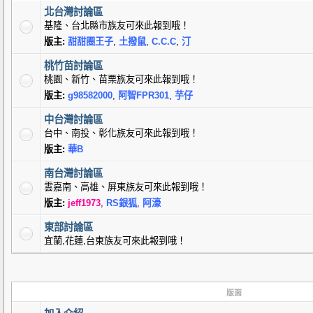
北台灣討論區
基隆、台北縣市族友可來此報到哦！
版主:
甜甜圈王子
,
土撥鼠
,
C.C.C
,
汀
桃竹苗討論區
桃園、新竹、苗栗族友可來此報到哦！
版主:
g98582000
,
阿智FPR301
,
芋仔
中台灣討論區
台中、南投、彰化族友可來此報到哦！
版主:
華B
南台灣討論區
雲嘉南、高雄、屏東族友可來此報到哦！
版主:
jeff1973
,
RS銀狐
,
阿濠
東部討論區
宜蘭,花蓮,台東族友可來此報到哦！
版面