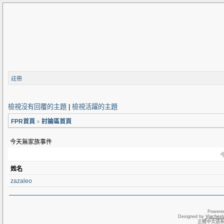
註冊
檢視沒有回覆的主題
|
檢視活躍的主題
FPR首頁
»
討論區首頁
今天無家族事件
今
姓名
zazaleo
Powere
Designed by
Vjachesl
正體中文語