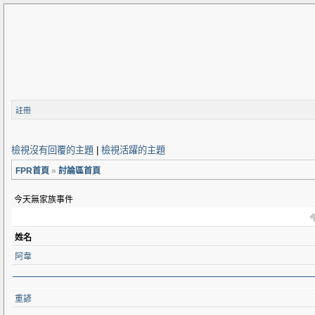
註冊
檢視沒有回覆的主題
|
檢視活躍的主題
FPR首頁
»
討論區首頁
今天無家族事件
今
姓名
阿韋
重諺