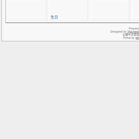
生日
Powere
Designed by
Vjachesl
正體中文語
Portal by
ph