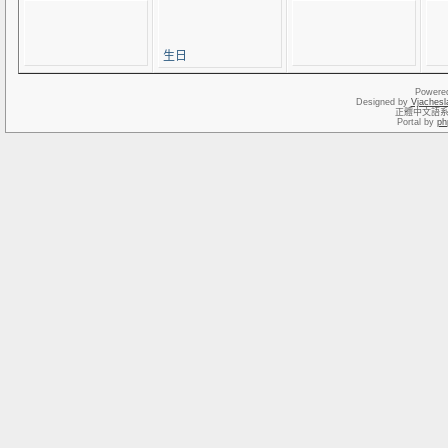
生日
Powere
Designed by
Vjachesl
正體中文語
Portal by
ph