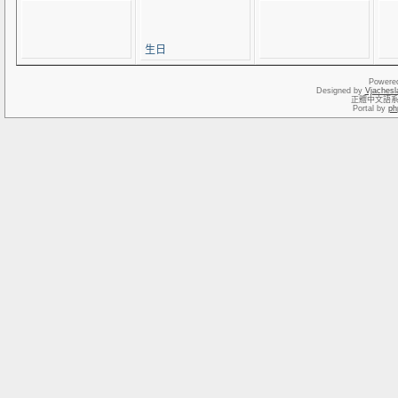
生日
Powere
Designed by
Vjachesl
正體中文語
Portal by
ph