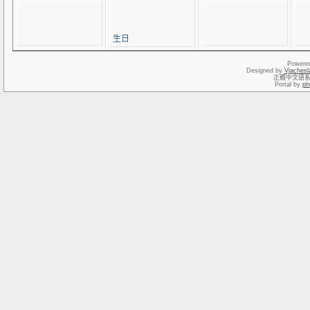
生日
Powere
Designed by
Vjachesl
正體中文語
Portal by
ph