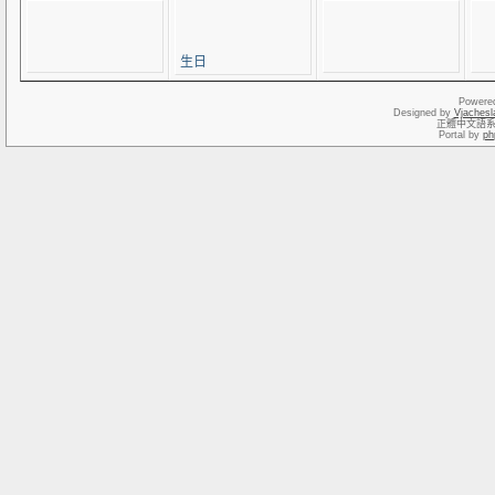
生日
Powere
Designed by
Vjachesl
正體中文語
Portal by
ph