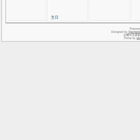
生日
Powere
Designed by
Vjachesl
正體中文語
Portal by
ph