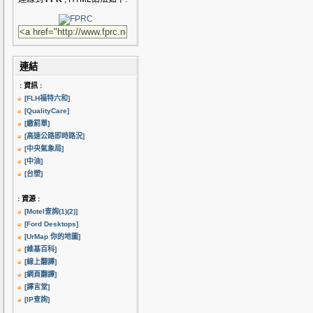
連結
: 資訊 :
[FLH福特六和]
[QualityCare]
[繳罰單]
[高速公路即時路況]
[中央氣象局]
[中油]
[台塑]
: 資源 :
[Motel查詢(1)
(2)]
[Ford Desktops]
[UrMap 你的地圖]
[維基百科]
[線上翻譯]
[網頁翻譯]
[譯言堂]
[IP查詢]