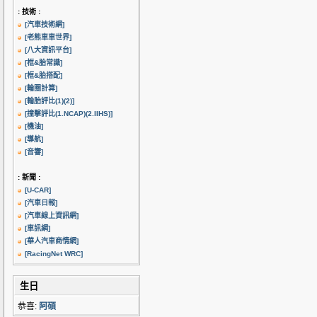
: 技術 :
[汽車技術網]
[老熊車車世界]
[八大資訊平台]
[框&胎常識]
[框&胎搭配]
[輪圈計算]
[輪胎評比(1)
(2)]
[撞擊評比(1.NCAP)
(2.IIHS)]
[機油]
[導航]
[音響]
: 新聞 :
[U-CAR]
[汽車日報]
[汽車線上資訊網]
[車訊網]
[華人汽車商情網]
[RacingNet WRC]
生日
恭喜:
阿碩