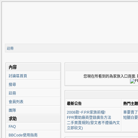
註冊
內容
討論區首頁
您現在所看到的為家族入口頁面. 歡迎來到 F
搜尋
註冊
會員列表
最新公告
熱門主題
團隊
2008款~F.P.R家族前檔!
車要賣了
FPR贊助廠商登錄廣告方法
短腿白要
求助
二手買賣規則(發文者不遵循內文
FAQ
立即砍文)
BBCode使用指南