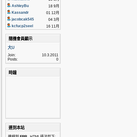
AshleyBu
18 9月
Kassandr
01 12月
jacobcak545
04 3月
kcfucp2seel
16 11月
隨機會員顯示
大U
Join:
10.3.2011
Posts:
0
時鐘
連到本站
連線到
FPR
, HTML語法如下: