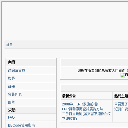
註冊
內容
討論區首頁
您現在所看到的為家族入口頁面. 歡迎來到 F
搜尋
註冊
會員列表
最新公告
熱門主題
團隊
2008款~F.P.R家族前檔!
車要賣了
FPR贊助廠商登錄廣告方法
短腿白要
求助
二手買賣規則(發文者不遵循內文
FAQ
立即砍文)
BBCode使用指南