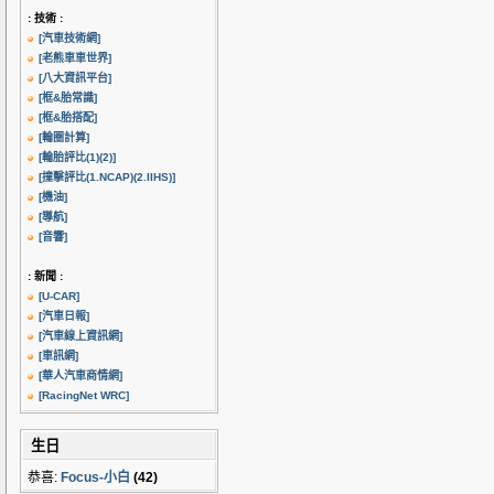
: 技術 :
[汽車技術網]
[老熊車車世界]
[八大資訊平台]
[框&胎常識]
[框&胎搭配]
[輪圈計算]
[輪胎評比(1)
(2)]
[撞擊評比(1.NCAP)
(2.IIHS)]
[機油]
[導航]
[音響]
: 新聞 :
[U-CAR]
[汽車日報]
[汽車線上資訊網]
[車訊網]
[華人汽車商情網]
[RacingNet WRC]
生日
恭喜:
Focus-小白
(42)