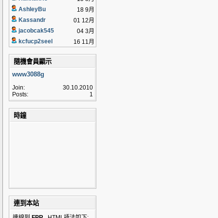
AshleyBu
18 9月
Kassandr
01 12月
jacobcak545
04 3月
kcfucp2seel
16 11月
隨機會員顯示
www3088g
Join:
30.10.2010
Posts:
1
時鐘
連到本站
連線到
FPR
, HTML語法如下: