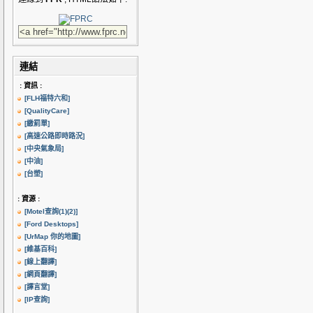
連結
: 資訊 :
[FLH福特六和]
[QualityCare]
[繳罰單]
[高速公路即時路況]
[中央氣象局]
[中油]
[台塑]
: 資源 :
[Motel查詢(1)
(2)]
[Ford Desktops]
[UrMap 你的地圖]
[維基百科]
[線上翻譯]
[網頁翻譯]
[譯言堂]
[IP查詢]