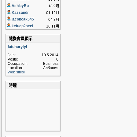
AshleyBu
18 9月
Kassandr
01 12月
jacobcak545
04 3月
kcfucp2seel
16 11月
隨機會員顯示
fateharylyl
Join:
10.5.2014
Posts:
0
Occupation:
Business
Location:
Албания
Web sitesi
時鐘