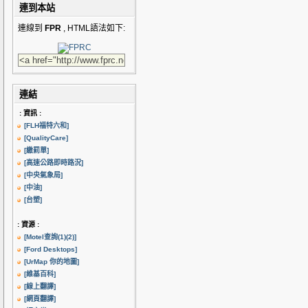
連到本站
連線到
FPR
, HTML語法如下:
連結
: 資訊 :
[FLH福特六和]
[QualityCare]
[繳罰單]
[高速公路即時路況]
[中央氣象局]
[中油]
[台塑]
: 資源 :
[Motel查詢(1)
(2)]
[Ford Desktops]
[UrMap 你的地圖]
[維基百科]
[線上翻譯]
[網頁翻譯]