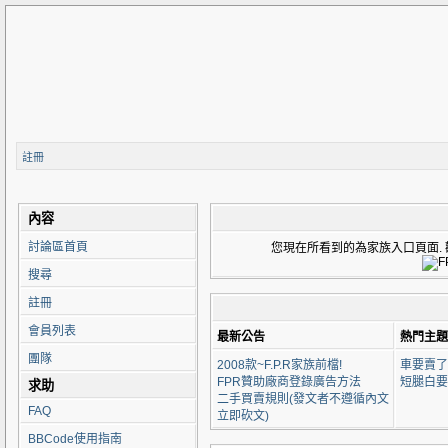
註冊
內容
討論區首頁
您現在所看到的為家族入口頁面. 歡迎來到 F
搜尋
註冊
會員列表
最新公告
熱門主題
團隊
2008款~F.P.R家族前檔!
車要賣了
FPR贊助廠商登錄廣告方法
短腿白要
求助
二手買賣規則(發文者不遵循內文
FAQ
立即砍文)
BBCode使用指南