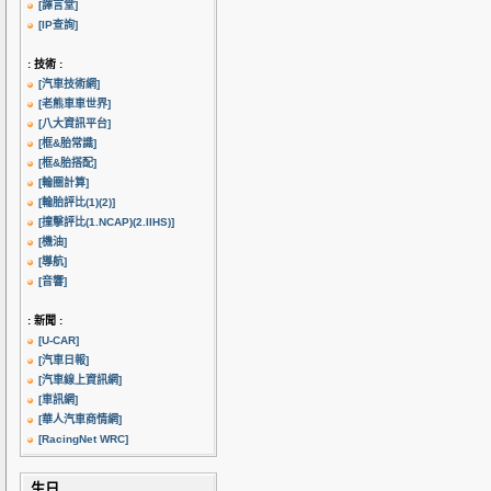
[譯言堂]
[IP查詢]
: 技術 :
[汽車技術網]
[老熊車車世界]
[八大資訊平台]
[框&胎常識]
[框&胎搭配]
[輪圈計算]
[輪胎評比(1)
(2)]
[撞擊評比(1.NCAP)
(2.IIHS)]
[機油]
[導航]
[音響]
: 新聞 :
[U-CAR]
[汽車日報]
[汽車線上資訊網]
[車訊網]
[華人汽車商情網]
[RacingNet WRC]
生日