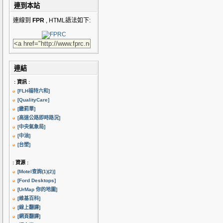
連到本站
連線到
FPR
, HTML語法如下:
連結
: 資訊 :
[FLH福特六和]
[QualityCare]
[繳罰單]
[高速公路即時路況]
[中央氣象局]
[中油]
[台塑]
: 資源 :
[Motel查詢(1)
(2)]
[Ford Desktops]
[UrMap 你的地圖]
[維基百科]
[線上翻譯]
[網頁翻譯]