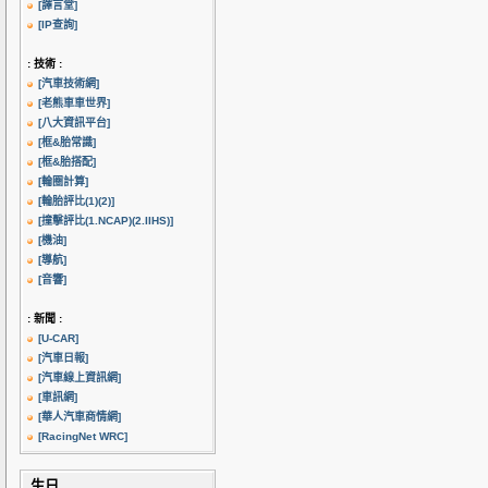
[譯言堂]
[IP查詢]
: 技術 :
[汽車技術網]
[老熊車車世界]
[八大資訊平台]
[框&胎常識]
[框&胎搭配]
[輪圈計算]
[輪胎評比(1)
(2)]
[撞擊評比(1.NCAP)
(2.IIHS)]
[機油]
[導航]
[音響]
: 新聞 :
[U-CAR]
[汽車日報]
[汽車線上資訊網]
[車訊網]
[華人汽車商情網]
[RacingNet WRC]
生日