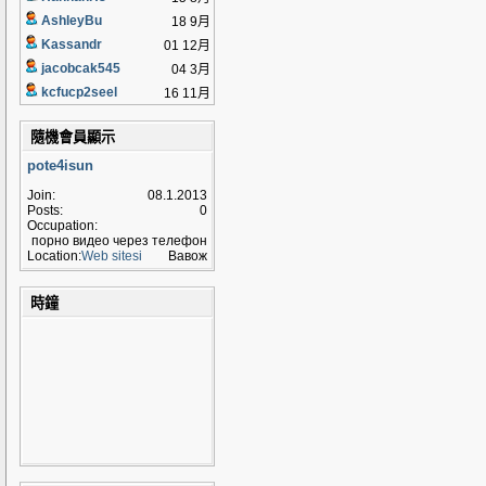
AshleyBu
18 9月
Kassandr
01 12月
jacobcak545
04 3月
kcfucp2seel
16 11月
隨機會員顯示
pote4isun
Join:
08.1.2013
Posts:
0
Occupation:
порно видео через телефон
Location:
Web sitesi
Вавож
時鐘