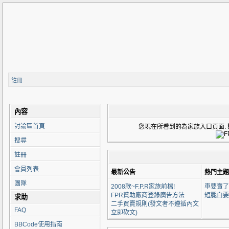
註冊
內容
討論區首頁
您現在所看到的為家族入口頁面. 歡迎來到 F
搜尋
註冊
會員列表
最新公告
熱門主題
團隊
2008款~F.P.R家族前檔!
車要賣了
FPR贊助廠商登錄廣告方法
短腿白要
求助
二手買賣規則(發文者不遵循內文
FAQ
立即砍文)
BBCode使用指南