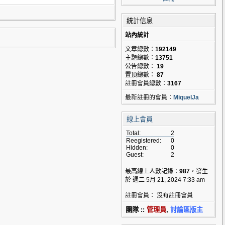
統計信息
站內統計
文章總數：
192149
主題總數：
13751
公告總數：
19
置頂總數：
87
註冊會員總數：
3167
最新註冊的會員：
MiquelJa
線上會員
Total:
2
Reegistered:
0
Hidden:
0
Guest:
2
最高線上人數記錄：
987
，發生
於 週二 5月 21, 2024 7:33 am
註冊會員： 沒有註冊會員
團隊 ::
管理員
,
討論區版主