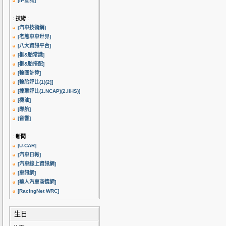
[IP查詢]
: 技術 :
[汽車技術網]
[老熊車車世界]
[八大資訊平台]
[框&胎常識]
[框&胎搭配]
[輪圈計算]
[輪胎評比(1)
(2)]
[撞擊評比(1.NCAP)
(2.IIHS)]
[機油]
[導航]
[音響]
: 新聞 :
[U-CAR]
[汽車日報]
[汽車線上資訊網]
[車訊網]
[華人汽車商情網]
[RacingNet WRC]
生日