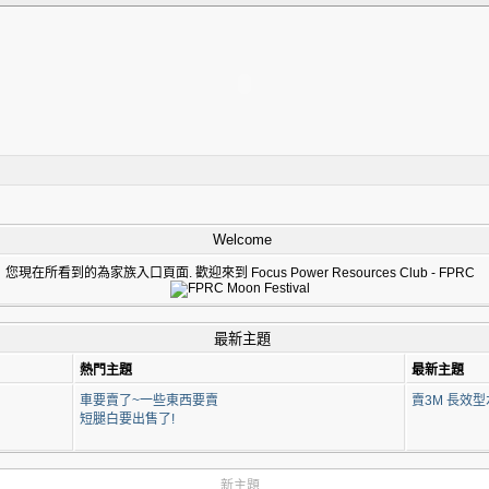
Welcome
您現在所看到的為家族入口頁面. 歡迎來到 Focus Power Resources Club - FPRC
最新主題
熱門主題
最新主題
車要賣了~一些東西要賣
賣3M 長效型
短腿白要出售了!
新主題