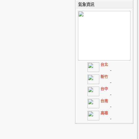
氣象資訊
台北
-
新竹
-
台中
-
台南
-
高雄
-