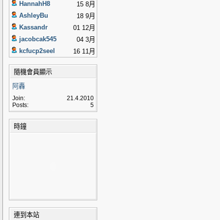
HannahH8
15 8月
AshleyBu
18 9月
Kassandr
01 12月
jacobcak545
04 3月
kcfucp2seel
16 11月
隨機會員顯示
阿轟
Join:
21.4.2010
Posts:
5
時鐘
連到本站