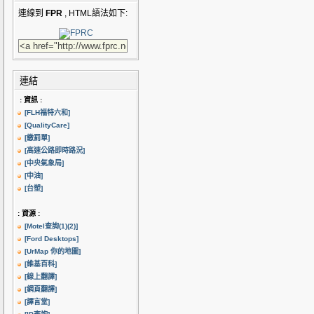
連線到
FPR
, HTML語法如下:
連結
: 資訊 :
[FLH福特六和]
[QualityCare]
[繳罰單]
[高速公路即時路況]
[中央氣象局]
[中油]
[台塑]
: 資源 :
[Motel查詢(1)
(2)]
[Ford Desktops]
[UrMap 你的地圖]
[維基百科]
[線上翻譯]
[網頁翻譯]
[譯言堂]