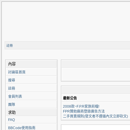
註冊
內容
討論區首頁
搜尋
註冊
會員列表
最新公告
團隊
2008款~F.P.R家族前檔!
FPR贊助廠商登錄廣告方法
求助
二手買賣規則(發文者不遵循內文立即砍文)
FAQ
BBCode使用指南