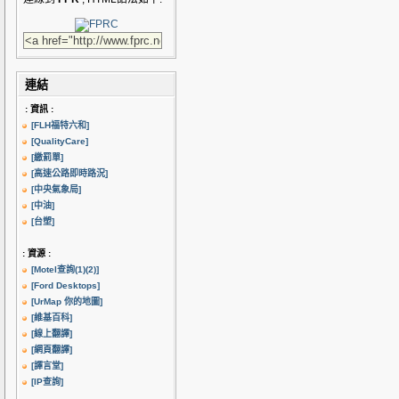
連結
: 資訊 :
[FLH福特六和]
[QualityCare]
[繳罰單]
[高速公路即時路況]
[中央氣象局]
[中油]
[台塑]
: 資源 :
[Motel查詢(1)
(2)]
[Ford Desktops]
[UrMap 你的地圖]
[維基百科]
[線上翻譯]
[網頁翻譯]
[譯言堂]
[IP查詢]