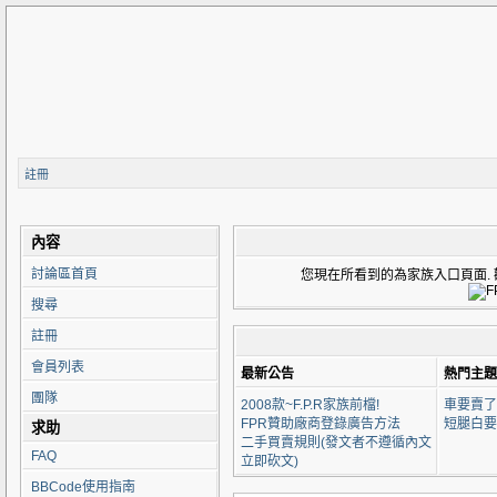
註冊
內容
討論區首頁
您現在所看到的為家族入口頁面. 歡迎來到 F
搜尋
註冊
會員列表
最新公告
熱門主題
團隊
2008款~F.P.R家族前檔!
車要賣了
FPR贊助廠商登錄廣告方法
短腿白要
求助
二手買賣規則(發文者不遵循內文
FAQ
立即砍文)
BBCode使用指南