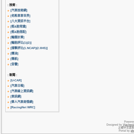
: 技術 :
[汽車技術網]
[老熊車車世界]
[八大資訊平台]
[框&胎常識]
[框&胎搭配]
[輪圈計算]
[輪胎評比(1)
(2)]
[撞擊評比(1.NCAP)
(2.IIHS)]
[機油]
[導航]
[音響]
: 新聞 :
[U-CAR]
[汽車日報]
[汽車線上資訊網]
[車訊網]
[華人汽車商情網]
[RacingNet WRC]
Powere
Designed by
Vjachesl
正體中文語
Portal by
ph