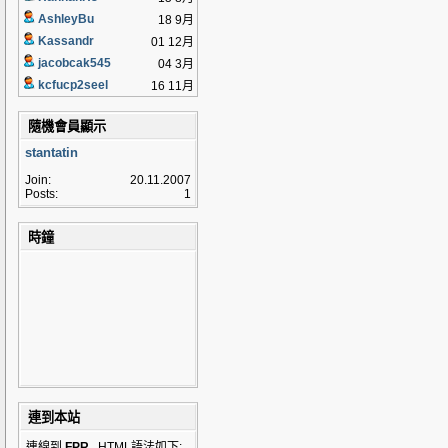
AshleyBu
18 9月
Kassandr
01 12月
jacobcak545
04 3月
kcfucp2seel
16 11月
隨機會員顯示
stantatin
Join:
20.11.2007
Posts:
1
時鐘
連到本站
連線到
FPR
, HTML語法如下: