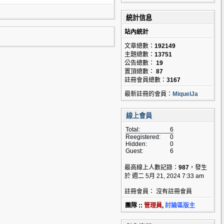
統計信息
站內統計
文章總數：
192149
主題總數：
13751
公告總數：
19
置頂總數：
87
註冊會員總數：
3167
最新註冊的會員：
MiquelJa
線上會員
Total:
6
Reegistered:
0
Hidden:
0
Guest:
6
最高線上人數記錄：
987
，發生
於 週二 5月 21, 2024 7:33 am
註冊會員： 沒有註冊會員
團隊 ::
管理員
,
討論區版主