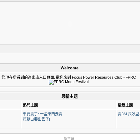
Welcome
您現在所看到的為家族入口頁面. 歡迎來到 Focus Power Resources Club - FPRC
最新主題
熱門主題
最新主題
車要賣了~一些東西要賣
賣3M 長效型
短腿白要出售了!
新主題