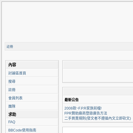
註冊
內容
討論區首頁
搜尋
註冊
會員列表
最新公告
團隊
2008款~F.P.R家族前檔!
FPR贊助廠商登錄廣告方法
求助
二手買賣規則(發文者不遵循內文立即砍文)
FAQ
BBCode使用指南